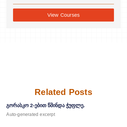
View Courses
Related Posts
გორასკო 2-ებით წმინდა ჭუფლე.
Auto-generated excerpt