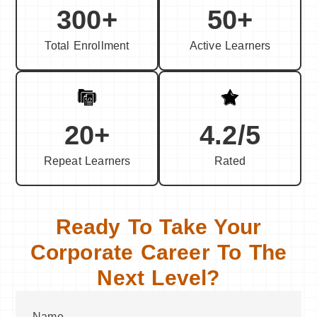
300+
50+
Total Enrollment
Active Learners
20+
4.2/5
Repeat Learners
Rated
Ready To Take Your
Corporate Career To The
Next Level?
Name