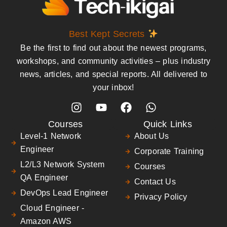
Best Kept Secrets
Be the first to find out about the newest programs,
workshops, and community activities – plus industry
news, articles, and special reports. All delivered to
your inbox!
Courses
Quick Links
Level-1 Network
About Us
Engineer
Corporate Training
L2/L3 Network System
Courses
QA Engineer
Contact Us
DevOps Lead Engineer
Privacy Policy
Cloud Engineer -
Amazon AWS