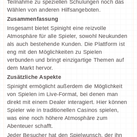
Teilnahme zu speziellen Schulungen noch das
Wählen von anderen Hilfsangeboten.
Zusammenfassung
Insgesamt bietet Spinight eine reizvolle
Atmosphäre für alle Spieler, sowohl Neukunden
als auch bestehende Kunden. Die Plattform ist
eng mit den Möglichkeiten zu Spielen
verbunden und bringt einzigartige Themen auf
dem Markt hervor.
Zusätzliche Aspekte
Spinight ermöglicht außerdem die Möglichkeit
von Spielen im Live-Format, bei denen man
direkt mit einem Dealer interagiert. Hier können
Spieler wie in traditionellen Casinos spielen,
was eine noch höhere Atmosphäre zum
Abenteuer schafft.
Jeder Besucher hat den Spielwunsch, der ihn