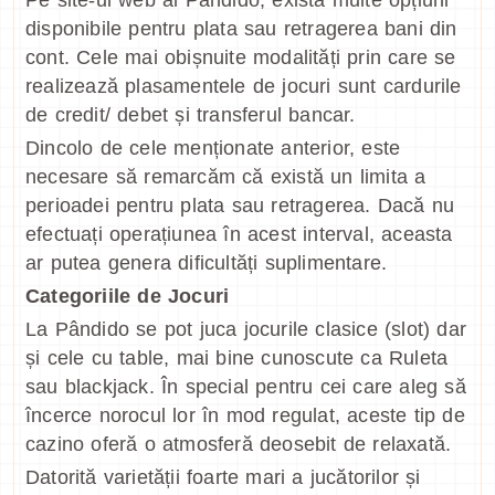
Pe site-ul web al Pândido, există multe opțiuni
disponibile pentru plata sau retragerea bani din
cont. Cele mai obișnuite modalități prin care se
realizează plasamentele de jocuri sunt cardurile
de credit/ debet și transferul bancar.
Dincolo de cele menționate anterior, este
necesare să remarcăm că există un limita a
perioadei pentru plata sau retragerea. Dacă nu
efectuați operațiunea în acest interval, aceasta
ar putea genera dificultăți suplimentare.
Categoriile de Jocuri
La Pândido se pot juca jocurile clasice (slot) dar
și cele cu table, mai bine cunoscute ca Ruleta
sau blackjack. În special pentru cei care aleg să
încerce norocul lor în mod regulat, aceste tip de
cazino oferă o atmosferă deosebit de relaxată.
Datorită varietății foarte mari a jucătorilor și