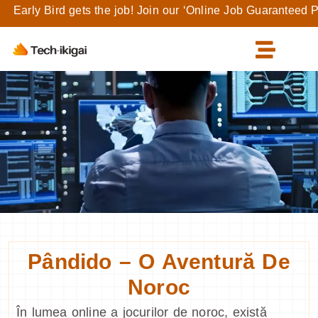
y Bird gets the job! Join our ‘Online Job Guaranteed Program
Pândido – O Aventură De
Noroc
În lumea online a jocurilor de noroc, există