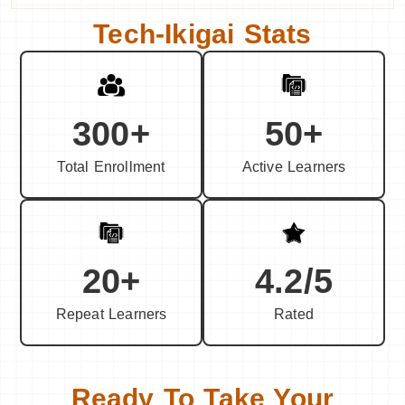
Tech-Ikigai Stats
300+
50+
Total Enrollment
Active Learners
20+
4.2/5
Repeat Learners
Rated
Ready To Take Your