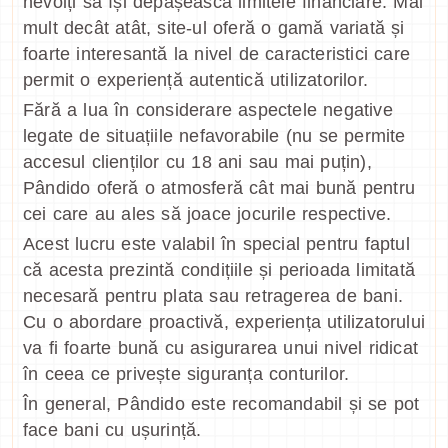
nevoiți să își depășească limitele financiare. Mai
mult decât atât, site-ul oferă o gamă variată și
foarte interesantă la nivel de caracteristici care
permit o experiență autentică utilizatorilor.
Fără a lua în considerare aspectele negative
legate de situațiile nefavorabile (nu se permite
accesul clienților cu 18 ani sau mai puțin),
Pândido oferă o atmosferă cât mai bună pentru
cei care au ales să joace jocurile respective.
Acest lucru este valabil în special pentru faptul
că acesta prezintă condițiile și perioada limitată
necesară pentru plata sau retragerea de bani.
Cu o abordare proactivă, experiența utilizatorului
va fi foarte bună cu asigurarea unui nivel ridicat
în ceea ce privește siguranța conturilor.
În general, Pândido este recomandabil și se pot
face bani cu ușurință.