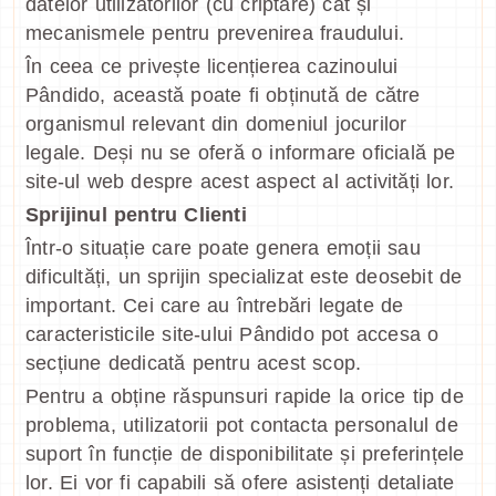
datelor utilizatorilor (cu criptare) cât și
mecanismele pentru prevenirea fraudului.
În ceea ce privește licențierea cazinoului
Pândido, această poate fi obținută de către
organismul relevant din domeniul jocurilor
legale. Deși nu se oferă o informare oficială pe
site-ul web despre acest aspect al activități lor.
Sprijinul pentru Clienti
Într-o situație care poate genera emoții sau
dificultăți, un sprijin specializat este deosebit de
important. Cei care au întrebări legate de
caracteristicile site-ului Pândido pot accesa o
secțiune dedicată pentru acest scop.
Pentru a obține răspunsuri rapide la orice tip de
problema, utilizatorii pot contacta personalul de
suport în funcție de disponibilitate și preferințele
lor. Ei vor fi capabili să ofere asistenți detaliate