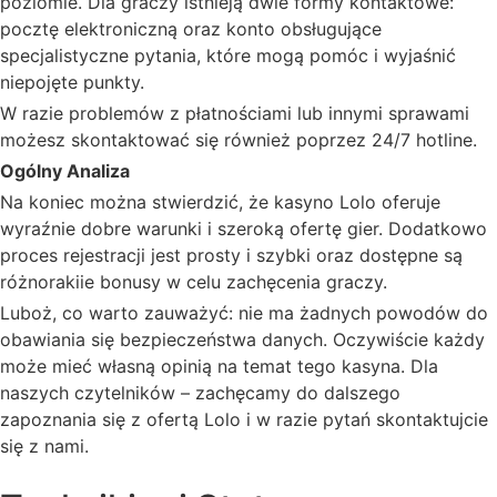
poziomie. Dla graczy istnieją dwie formy kontaktowe:
pocztę elektroniczną oraz konto obsługujące
specjalistyczne pytania, które mogą pomóc i wyjaśnić
niepojęte punkty.
W razie problemów z płatnościami lub innymi sprawami
możesz skontaktować się również poprzez 24/7 hotline.
Ogólny Analiza
Na koniec można stwierdzić, że kasyno Lolo oferuje
wyraźnie dobre warunki i szeroką ofertę gier. Dodatkowo
proces rejestracji jest prosty i szybki oraz dostępne są
różnorakiie bonusy w celu zachęcenia graczy.
Luboż, co warto zauważyć: nie ma żadnych powodów do
obawiania się bezpieczeństwa danych. Oczywiście każdy
może mieć własną opinią na temat tego kasyna. Dla
naszych czytelników – zachęcamy do dalszego
zapoznania się z ofertą Lolo i w razie pytań skontaktujcie
się z nami.