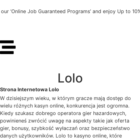
r ‘Online Job Guaranteed Programs’ and enjoy Up to 10% off
Lolo
Strona Internetowa Lolo
W dzisiejszym wieku, w którym gracze mają dostęp do
wielu różnych kasyn online, konkurencja jest ogromna.
Kiedy szukasz dobrego operatora gier hazardowych,
powinieneś zwrócić uwagę na aspekty takie jak oferta
gier, bonusy, szybkość wyłaczań oraz bezpieczeństwo
danych użytkowników. Lolo to kasyno online, które