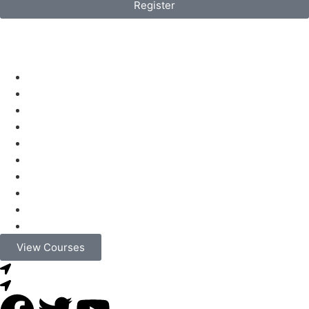
Register
Home
About Us
Corporate Training
Blogs
Contact Us
Home
About Us
Corporate Training
Blogs
Contact Us
View Courses
Apply For Courses
Connect To Team