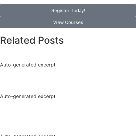
Register Today!
View Courses
Related Posts
გორასკო 2-ებით წმინდა ჭუფლე.
Auto-generated excerpt
Read More
Chicken Road 2
Auto-generated excerpt
Read More
Hinter dem Himmel der Chicken Road
liegt Glück auf Waage