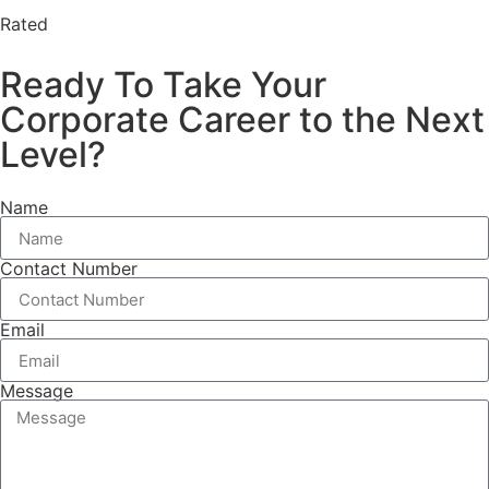
Rated
Ready To Take Your
Corporate Career to the Next
Level?
Name
Contact Number
Email
Message