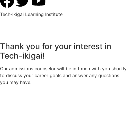
Tech-Ikigai Learning Institute
Thank you for your interest in
Tech-ikigai!
Our admissions counselor will be in touch with you shortly
to discuss your career goals and answer any questions
you may have.