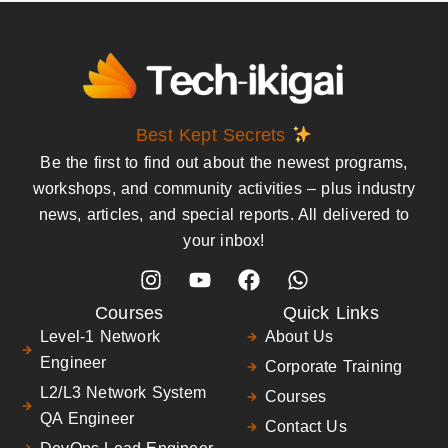
Best Kept Secrets
Be the first to find out about the newest programs,
workshops, and community activities – plus industry
news, articles, and special reports. All delivered to
your inbox!
Courses
Quick Links
Level-1 Network
About Us
Engineer
Corporate Training
L2/L3 Network System
Courses
QA Engineer
Contact Us