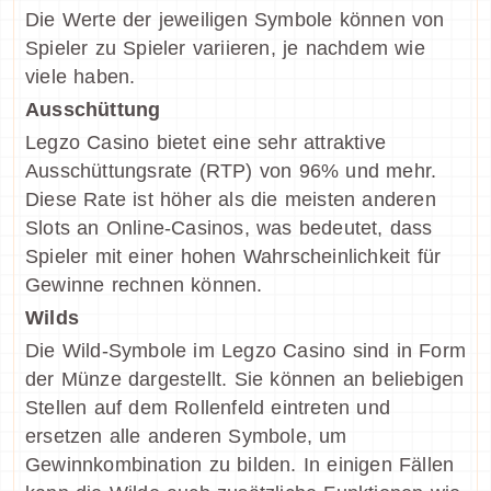
Die Werte der jeweiligen Symbole können von
Spieler zu Spieler variieren, je nachdem wie
viele haben.
Ausschüttung
Legzo Casino bietet eine sehr attraktive
Ausschüttungsrate (RTP) von 96% und mehr.
Diese Rate ist höher als die meisten anderen
Slots an Online-Casinos, was bedeutet, dass
Spieler mit einer hohen Wahrscheinlichkeit für
Gewinne rechnen können.
Wilds
Die Wild-Symbole im Legzo Casino sind in Form
der Münze dargestellt. Sie können an beliebigen
Stellen auf dem Rollenfeld eintreten und
ersetzen alle anderen Symbole, um
Gewinnkombination zu bilden. In einigen Fällen