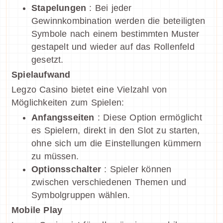
Stapelungen
: Bei jeder
Gewinnkombination werden die beteiligten
Symbole nach einem bestimmten Muster
gestapelt und wieder auf das Rollenfeld
gesetzt.
Spielaufwand
Legzo Casino bietet eine Vielzahl von
Möglichkeiten zum Spielen:
Anfangsseiten
: Diese Option ermöglicht
es Spielern, direkt in den Slot zu starten,
ohne sich um die Einstellungen kümmern
zu müssen.
Optionsschalter
: Spieler können
zwischen verschiedenen Themen und
Symbolgruppen wählen.
Mobile Play