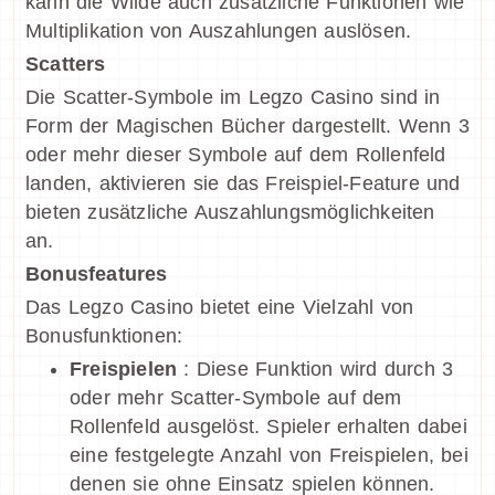
kann die Wilde auch zusätzliche Funktionen wie
Multiplikation von Auszahlungen auslösen.
Scatters
Die Scatter-Symbole im Legzo Casino sind in
Form der Magischen Bücher dargestellt. Wenn 3
oder mehr dieser Symbole auf dem Rollenfeld
landen, aktivieren sie das Freispiel-Feature und
bieten zusätzliche Auszahlungsmöglichkeiten
an.
Bonusfeatures
Das Legzo Casino bietet eine Vielzahl von
Bonusfunktionen:
Freispielen
: Diese Funktion wird durch 3
oder mehr Scatter-Symbole auf dem
Rollenfeld ausgelöst. Spieler erhalten dabei
eine festgelegte Anzahl von Freispielen, bei
denen sie ohne Einsatz spielen können.