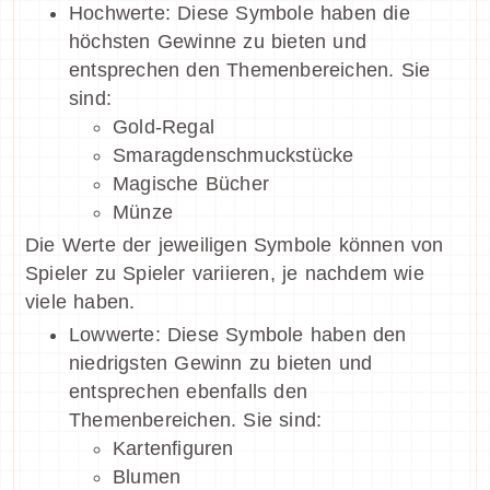
Hochwerte: Diese Symbole haben die
höchsten Gewinne zu bieten und
entsprechen den Themenbereichen. Sie
sind:
Gold-Regal
Smaragdenschmuckstücke
Magische Bücher
Münze
Die Werte der jeweiligen Symbole können von
Spieler zu Spieler variieren, je nachdem wie
viele haben.
Lowwerte: Diese Symbole haben den
niedrigsten Gewinn zu bieten und
entsprechen ebenfalls den
Themenbereichen. Sie sind:
Kartenfiguren
Blumen