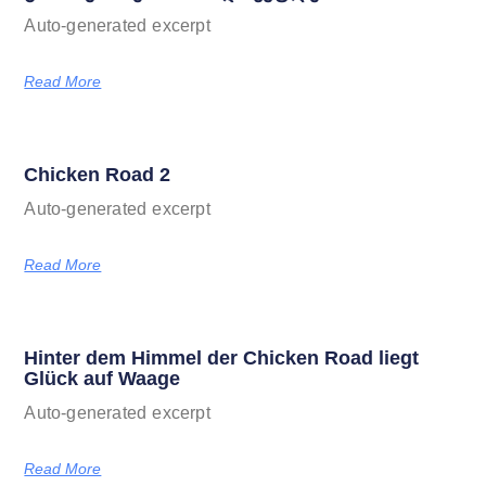
Auto-generated excerpt
Read More
Chicken Road 2
Auto-generated excerpt
Read More
Hinter dem Himmel der Chicken Road liegt
Glück auf Waage
Auto-generated excerpt
Read More