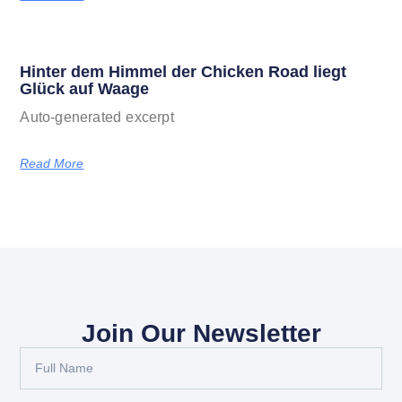
Hinter dem Himmel der Chicken Road liegt
Glück auf Waage
Auto-generated excerpt
Read More
Join Our Newsletter