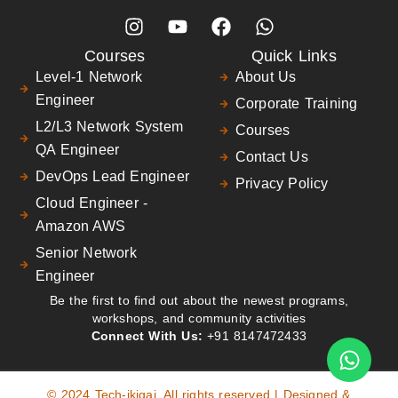
Courses
Quick Links
Level-1 Network
About Us
Engineer
Corporate Training
L2/L3 Network System
Courses
QA Engineer
Contact Us
DevOps Lead Engineer
Privacy Policy
Cloud Engineer -
Amazon AWS
Senior Network
Engineer
Be the first to find out about the newest programs,
workshops, and community activities
Connect With Us:
+91 8147472433
© 2024 Tech-ikigai. All rights reserved | Designed &