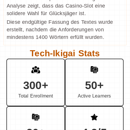
Analyse zeigt, dass das Casino-Slot eine
solidere Wahl für Glücksjäger ist.
Diese endgültige Fassung des Textes wurde
erstellt, nachdem die Anforderungen von
mindestens 1400 Wörtern erfüllt wurden.
Tech-Ikigai Stats
300+
50+
Total Enrollment
Active Learners