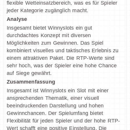
flexible Wetteinsatzbereich, was es für Spieler
jeder Kategorie zugänglich macht.
Analyse
Insgesamt bietet Winnyslots ein gut
durchdachtes Konzept mit diversen
Möglichkeiten zum Gewinnen. Das Spiel
kombiniert visuelles und taktisches Erlebnis zu
einem attraktiven Paket. Die RTP-Werte sind
sehr hoch, was der Spieler eine hohe Chance
auf Siege gewährt.
Zusammenfassung
Insgesamt ist Winnyslots ein Slot mit einer
ansprechenden Thematik, einer visuell
beeindruckenden Darstellung und hohen
Gewinnchancen. Der Spielumfang bietet
Flexibilität für jeden Spieler und der hohe RTP-
Wert schafft eine positive Einstellung. Die