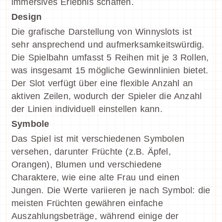
immersives Erlebnis schaffen.
Design
Die grafische Darstellung von Winnyslots ist
sehr ansprechend und aufmerksamkeitswürdig.
Die Spielbahn umfasst 5 Reihen mit je 3 Rollen,
was insgesamt 15 mögliche Gewinnlinien bietet.
Der Slot verfügt über eine flexible Anzahl an
aktiven Zeilen, wodurch der Spieler die Anzahl
der Linien individuell einstellen kann.
Symbole
Das Spiel ist mit verschiedenen Symbolen
versehen, darunter Früchte (z.B. Äpfel,
Orangen), Blumen und verschiedene
Charaktere, wie eine alte Frau und einen
Jungen. Die Werte variieren je nach Symbol: die
meisten Früchten gewähren einfache
Auszahlungsbeträge, während einige der