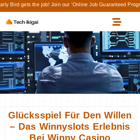
ird gets the job! Join our ‘Online Job Guaranteed Programs’ 
Glücksspiel Für Den Willen
– Das Winnyslots Erlebnis
Bei Winny Casino