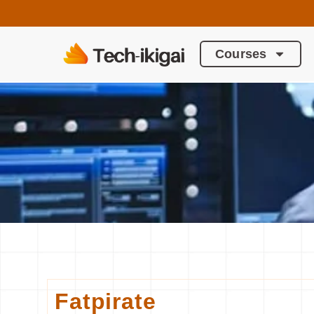
Courses
Fatpirate