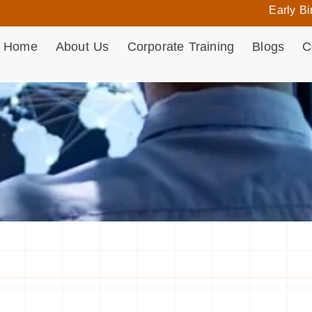
Early Bird gets t
Home
About Us
Corporate Training
Blogs
C