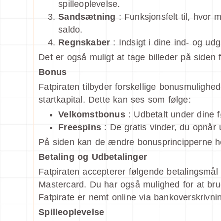
spilleoplevelse.
Sandsætning
: Funksjonsfelt til, hvor
saldo.
Regnskaber
: Indsigt i dine ind- og ud
Det er også muligt at tage billeder på siden f
Bonus
Fatpiraten tilbyder forskellige bonusmulighede
startkapital. Dette kan ses som følge:
Velkomstbonus
: Udbetalt under dine f
Freespins
: De gratis vinder, du opnår
På siden kan de ændre bonusprincipperne he
Betaling og Udbetalinger
Fatpiraten accepterer følgende betalingsmål 
Mastercard. Du har også mulighed for at brug
Fatpirate er nemt online via bankoverskrivni
Spilleoplevelse