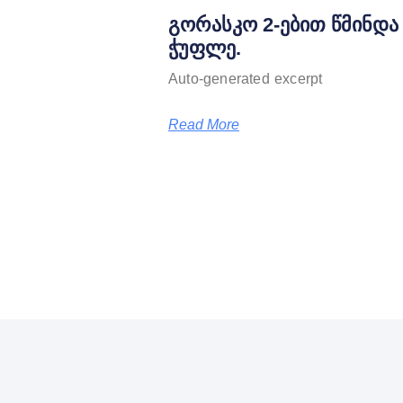
გორასკო 2-ებით წმინდა
ჭუფლე.
Auto-generated excerpt
Read More