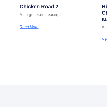
Chicken Road 2
H
Ch
Auto-generated excerpt
a
Read More
Au
Re