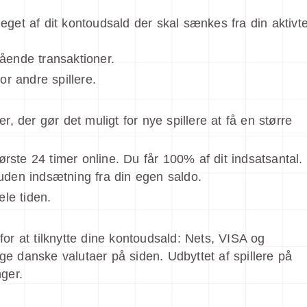
 meget af dit kontoudsald der skal sænkes fra din aktivt
gående transaktioner.
or andre spillere.
r, der gør det muligt for nye spillere at få en større
ørste 24 timer online. Du får 100% af dit indsatsantal.
 uden indsætning fra din egen saldo.
le tiden.
for at tilknytte dine kontoudsald: Nets, VISA og
e danske valutaer på siden. Udbyttet af spillere på
nger.