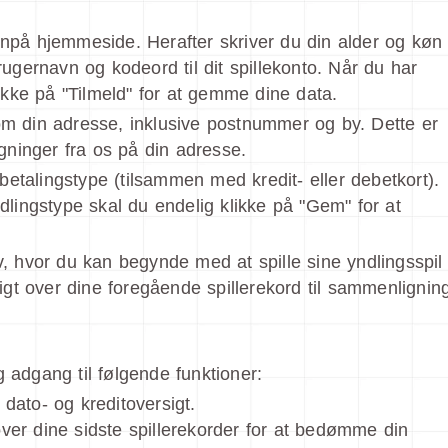
npå hjemmeside. Herafter skriver du din alder og køn
ugernavn og kodeord til dit spillekonto. Når du har
likke på "Tilmeld" for at gemme dine data.
m din adresse, inklusive postnummer og by. Dette er
gninger fra os på din adresse.
 betalingstype (tilsammen med kredit- eller debetkort).
dlingstype skal du endelig klikke på "Gem" for at
tiv, hvor du kan begynde med at spille sine yndlingsspil 
igt over dine foregående spillerekord til sammenlignin
ig adgang til følgende funktioner:
e dato- og kreditoversigt.
er dine sidste spillerekorder for at bedømme din