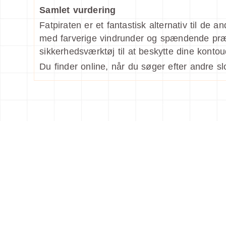
Samlet vurdering
Fatpiraten er et fantastisk alternativ til de 
med farverige vindrunder og spændende pr
sikkerhedsværktøj til at beskytte dine kontou
Du finder online, når du søger efter andre sl