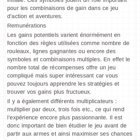
initiale. Ces symboles jouent un rôle important
pour les combinaisons de gain dans ce jeu
d’action et aventures.
Remunérations
Les gains potentiels varient énormément en
fonction des règles utilisées comme nombre de
rouleaux, lignes gagnantes ou encore des
symboles et combinaisons multiples. En effet le
nombre total de récompenses offre un jeu
compliqué mais super intéressant car vous
pouvez toujours apprendre les stratégies et
trouver vos gains plus fructueux.
Il y a également différents multiplicateurs :
multiplier par deux, trois fois etc., ce qui rend
l’expérience encore plus passionnante. Il est
donc important de bien étudier le jeu avant de
partir aux armes et ainsi maximiser ses chances