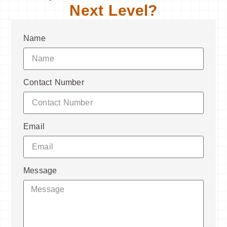
Next Level?
Name
Contact Number
Email
Message