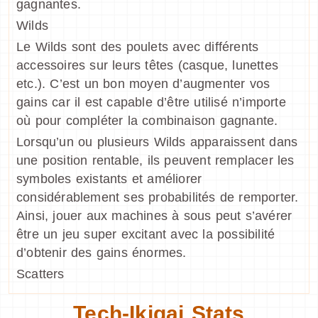
gagnantes.
Wilds
Le Wilds sont des poulets avec différents
accessoires sur leurs têtes (casque, lunettes
etc.). C’est un bon moyen d’augmenter vos
gains car il est capable d’être utilisé n’importe
où pour compléter la combinaison gagnante.
Lorsqu’un ou plusieurs Wilds apparaissent dans
une position rentable, ils peuvent remplacer les
symboles existants et améliorer
considérablement ses probabilités de remporter.
Ainsi, jouer aux machines à sous peut s’avérer
être un jeu super excitant avec la possibilité
d’obtenir des gains énormes.
Scatters
Tech-Ikigai Stats