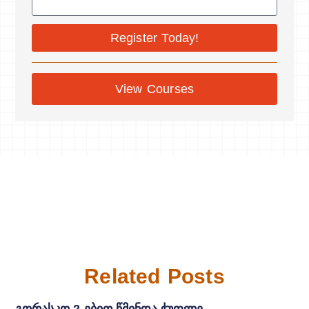
Register Today!
View Courses
Related Posts
გორასკო 2-ებით წმინდა ჭუფლე.