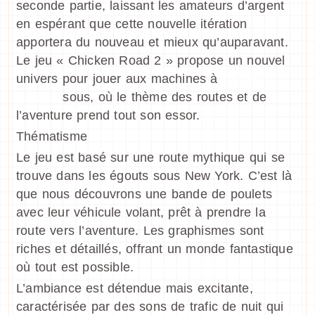
seconde partie, laissant les amateurs d’argent
en espérant que cette nouvelle itération
apportera du nouveau et mieux qu’auparavant.
Le jeu « Chicken Road 2 » propose un nouvel
univers pour jouer aux machines à
Chicken
Road 2
sous, où le thème des routes et de
l’aventure prend tout son essor.
Thématisme
Le jeu est basé sur une route mythique qui se
trouve dans les égouts sous New York. C’est là
que nous découvrons une bande de poulets
avec leur véhicule volant, prêt à prendre la
route vers l’aventure. Les graphismes sont
riches et détaillés, offrant un monde fantastique
où tout est possible.
L’ambiance est détendue mais excitante,
caractérisée par des sons de trafic de nuit qui