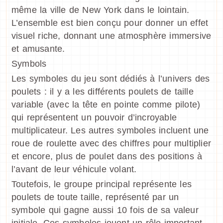
même la ville de New York dans le lointain.
L’ensemble est bien conçu pour donner un effet
visuel riche, donnant une atmosphère immersive
et amusante.
Symbols
Les symboles du jeu sont dédiés à l’univers des
poulets : il y a les différents poulets de taille
variable (avec la tête en pointe comme pilote)
qui représentent un pouvoir d’incroyable
multiplicateur. Les autres symboles incluent une
roue de roulette avec des chiffres pour multiplier
et encore, plus de poulet dans des positions à
l’avant de leur véhicule volant.
Toutefois, le groupe principal représente les
poulets de toute taille, représenté par un
symbole qui gagne aussi 10 fois de sa valeur