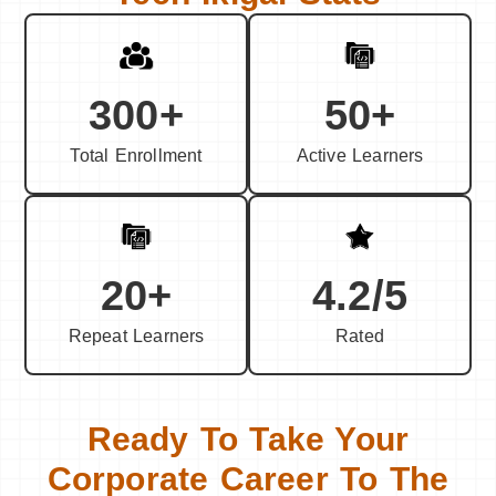
300+
50+
Total Enrollment
Active Learners
20+
4.2/5
Repeat Learners
Rated
Ready To Take Your
Corporate Career To The