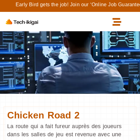
Early Bird gets the job! Join our ‘Online Job Guaranteed 
Chicken Road 2
La route qui a fait fureur auprès des joueurs
dans les salles de jeu est revenue avec une