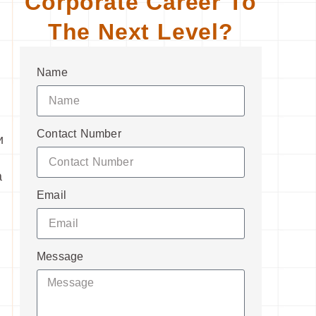
Corporate Career To
The Next Level?
Name
Contact Number
и
а
Email
Message