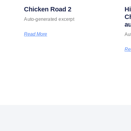
Chicken Road 2
H
Ch
Auto-generated excerpt
a
Read More
Au
Re