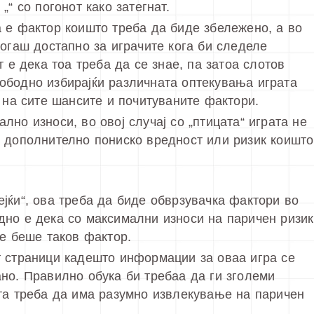
“ со погонот како затегнат.
 е фактор коишто треба да биде збележено, а во
когаш достапно за играчите кога би следеле
т е дека тоа треба да се знае, па затоа слотов
ободно избирајќи различната оптекувања играта
 на сите шансите и почитуваните фактори.
но износи, во овој случај со „птицата“ играта не
е дополнително пониско вредност или ризик коишто
јќи“, ова треба да биде обврзувачка фактори во
дно е дека со максимални износи на паричен ризик
не беше таков фактор.
т страници кадешто информации за оваа игра се
но. Правилно обука би требаа да ги зголеми
та треба да има разумно извлекување на паричен