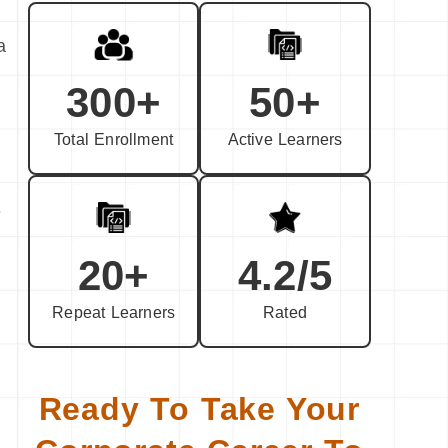
а
300+
50+
Total Enrollment
Active Learners
-
20+
4.2/5
Repeat Learners
Rated
Ready To Take Your