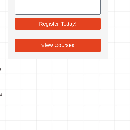
Register Today!
View Courses
о
а