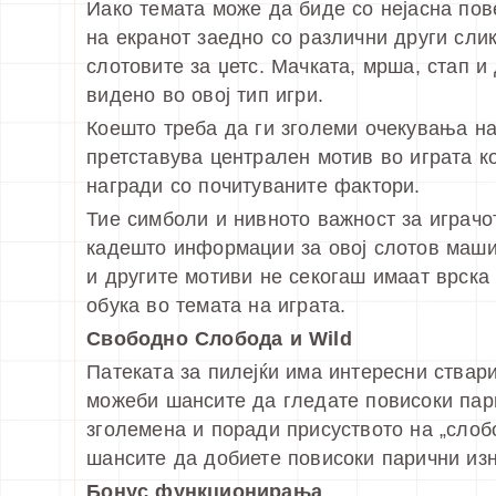
Иако темата може да биде со нејасна пов
на екранот заедно со различни други сли
слотовите за џетс. Мачката, мрша, стап 
видено во овој тип игри.
Коешто треба да ги зголеми очекувања на 
претставува централен мотив во играта к
награди со почитуваните фактори.
Тие симболи и нивното важност за играчо
кадешто информации за овој слотов маши
и другите мотиви не секогаш имаат врска
обука во темата на играта.
Свободно Слобода и Wild
Патеката за пилејќи има интересни ствар
можеби шансите да гледате повисоки пари
зголемена и поради присуството на „слоб
шансите да добиете повисоки парични изн
Бонус функционирања