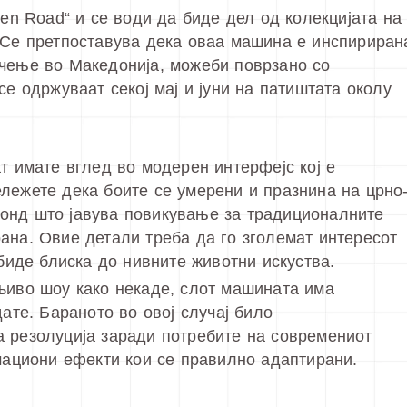
ken Road“ и се води да биде дел од колекцијата на
 Се претпоставува дека оваа машина е инспириран
ачење во Македонија, можеби поврзано со
се одржуваат секој мај и јуни на патиштата околу
т имате вглед во модерен интерфејс кој е
лежете дека боите се умерени и празнина на црно
нд што јавува повикување за традиционалните
ана. Овие детали треба да го зголемат интересот
 биде блиска до нивните животни искуства.
љиво шоу како некаде, слот машината има
дате. Бараното во овој случај било
а резолуција заради потребите на современиот
имациони ефекти кои се правилно адаптирани.