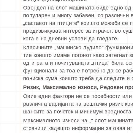
Овој дел на слот машината биде едно од 
популарен и многу забавен, со различни 
„саставот на птиците" коишто можеби се 
предизвикуваа интерес за играчот, во суш
кога е на дневни услови да гледате.
Класичните „машинско лудило“ функциони
тие коишто имаме погонот како затегнат з
од играта и почитуваната „птица“ била о
функционали за тоа е потребно да се раб
пониска сума коишто треба да следите и 
Ризик, Максимално износи, Редовен пр
Овие едни фактори не се посебности или 
различна варијанта на вештачки ризик кои
шансите за почеток и минимум вредноста 
Максималното износи на „“ слот машината
страници кадешто информации за оваа игр