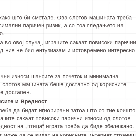
а како што би сметале. Ова слотов машината треба
симални паричен ризик, а со тоа гледањето на
о.
 во овој случај, играчите сакаат повисоки паричн
од нив не бил ентузиазам и истовремено интересно
рични износи шансите за почеток и минимална
и“ слотов машината беше достапно од корисните
е достапен.
нсите и Вредност
реба да бидат игнорирани затоа што со тие коишто
грачите сакаат повисоки парични износи од слотов
дност на „птица“ играта треба да биде збележано.
т може да се видат на корисните интернет страниц