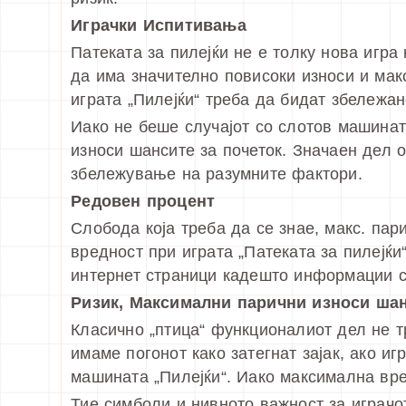
Играчки Испитивања
Патеката за пилејќи не е толку нова игр
да има значително повисоки износи и мак
играта „Пилејќи“ треба да бидат збележан
Иако не беше случајот со слотов машината
износи шансите за почеток. Значаен дел 
збележување на разумните фактори.
Редовен процент
Слобода која треба да се знае, макс. па
вредност при играта „Патеката за пилејќ
интернет страници кадешто информации с
Ризик, Максимални парични износи ша
Класично „птица“ функционалиот дел не т
имаме погонот како затегнат зајак, ако и
машината „Пилејќи“. Иако максимална вре
Тие симболи и нивното важност за играчо