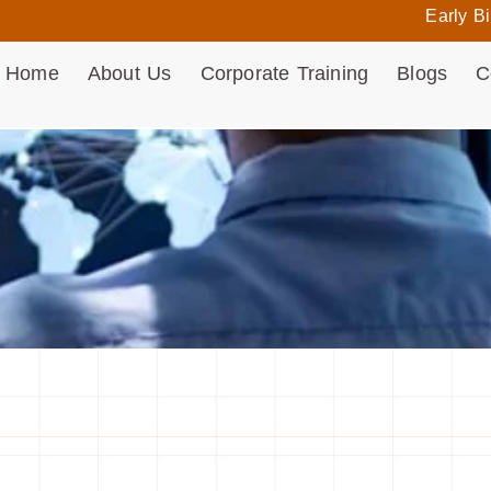
Early Bird gets t
Home
About Us
Corporate Training
Blogs
C