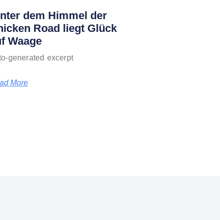
inter dem Himmel der
icken Road liegt Glück
uf Waage
to-generated excerpt
ad More