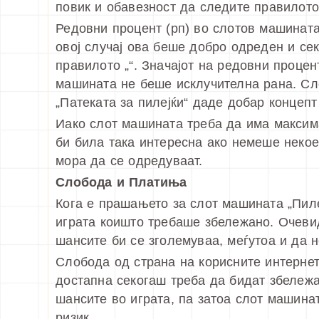
повик и обавезност да следите правилото „
Редовни процент (рп) во слотов машината
овој случај ова беше добро одреден и се
правилото „“. Значајот на редовни процен
машината не беше исклучителна рана. Сл
„Патеката за пилејќи“ даде добар концепт
Иако слот машината треба да има максимал
би била така интересна ако немеше неко
мора да се одредуваат.
Слобода и Платиња
Кога е прашањето за слот машината „Пиле
играта коишто требаше збележано. Очеви
шансите би се зголемуваа, меѓутоа и да 
Слобода од страна на корисните интерне
достапна секогаш треба да бидат збележа
шансите во играта, па затоа слот машина
ризик.