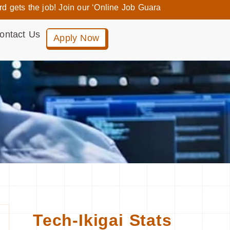
he job! Join our ‘Online Job Guaranteed Programs’ and enjoy 
ontact Us
Apply Now
Tech-Ikigai Stats