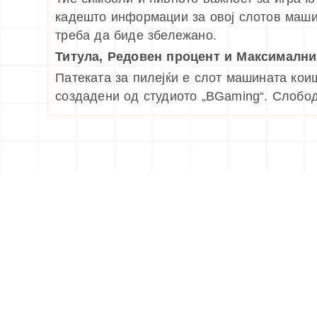
кадешто информации за овој слотов машин
треба да биде збележано.
Титула, Редовен процент и Максимални
Патеката за пилејќи е слот машината кои
создадени од студиото „BGaming“. Слобод