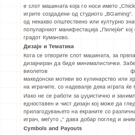
е слот машината која го носи името „Chic
игрите создадени од студиото „BGaming“.
од некакво општествено или културно зн
популарниот манифестација „Пилејќи“ кој 
градот Куманово.
Дизајн и Тематика
Кога се отворите слот машината, за првпа
дизајниран да биде минималистички. Забе
виолетов
Chicken Road бесплатно демо
фо
македонски мотиви во кулинарство или хр
на играчите, со надевanje дека играта ќе
Иако не се работи за џуџистично и заним
едноставен и чист дизајн кој може да гле
прилагодувањето на екраните со различн
играч, меѓуто „“ дава добар поглед и ан
Сymbols and Payouts