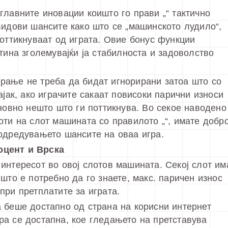
главните иновации коишто го прави „“ тактично
видови шансите како што се „машинското лудило“,
поттикнуваат од играта. Овие бонус функции
тина зголемувајќи ја стабилноста и задоволство
рање не треба да бидат игнорирани затоа што со
ајак, ако играчите сакаат повисоки парични износи
сновно нешто што ги поттикнува. Во секое наводено
оти на слот машината со правилото „“, имате добр
одредувањето шансите на оваа игра.
оцент и Врска
интересот во овој слотов машината. Секој слот им
што е потребно да го знаете, макс. паричен износ
при претплатите за играта.
 беше достапно од страна на корисни интернет
а се достапна, кое гледањето на претставува