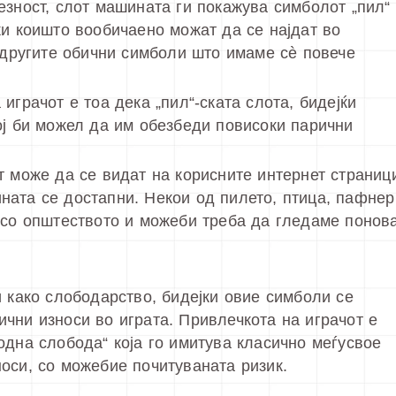
езност, слот машината ги покажува симболот „пил“
ки коишто вообичаено можат да се најдат во
и другите обични симболи што имаме сè повече
играчот е тоа дека „пил“-ската слота, бидејќи
ој би можел да им обезбеди повисоки парични
т може да се видат на корисните интернет страниц
ната се достапни. Некои од пилето, птица, пафнер
 со општеството и можеби треба да гледаме понов
и како слободарство, бидејки овие симболи се
чни износи во играта. Привлечкота на играчот е
одна слобода“ која го имитува класично меѓусвое
оси, со можебие почитуваната ризик.