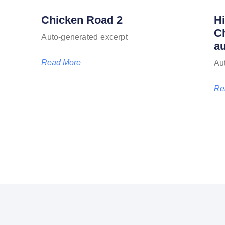
Chicken Road 2
H
Ch
Auto-generated excerpt
a
Read More
Au
Re