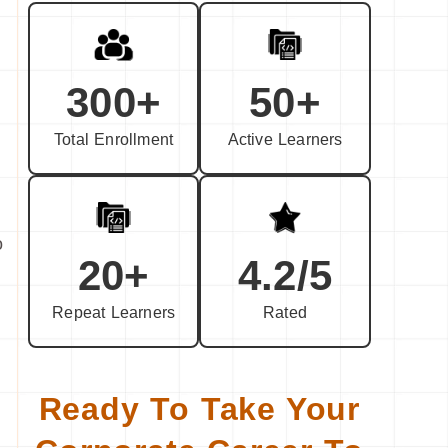
300+
50+
Total Enrollment
Active Learners
ο
20+
4.2/5
Repeat Learners
Rated
Ready To Take Your