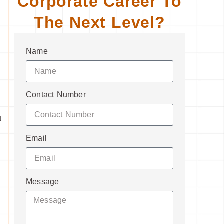
Corporate Career To
The Next Level?
Name
υ
Contact Number
ι
Email
Message