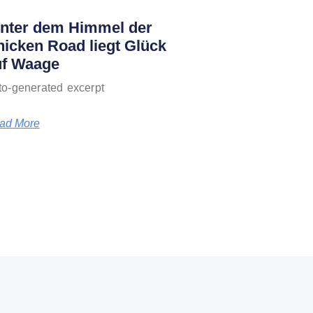
inter dem Himmel der
icken Road liegt Glück
uf Waage
to-generated excerpt
ad More