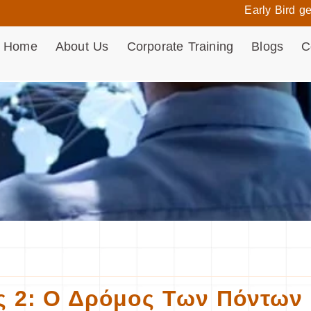
Early Bird gets the
Home
About Us
Corporate Training
Blogs
C
ς 2: Ο Δρόμος Των Πόντων