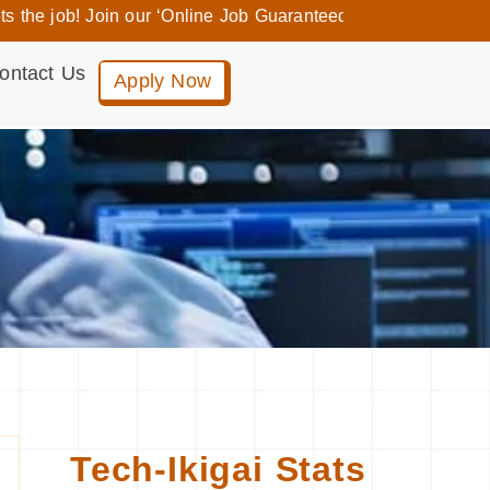
 job! Join our ‘Online Job Guaranteed Programs’ and enjoy Up
ontact Us
Apply Now
Tech-Ikigai Stats